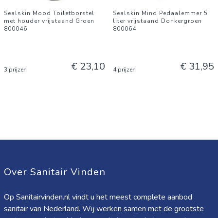
Sealskin Mood Toiletborstel
Sealskin Mind Pedaalemmer 5
met houder vrijstaand Groen
liter vrijstaand Donkergroen
800046
800064
€ 23,10
€ 31,95
3 prijzen
4 prijzen
Over Sanitair Vinden
Op Sanitairvinden.nl vindt u het meest complete aanbod
sanitair van Nederland. Wij werken samen met de grootste