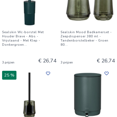
Sealskin Wc-borstel Met
Sealskin Mood Badkamerset -
Houder Brave - Abs -
Zeepdispenser 380 ml -
Vrijstaand - Met Klep -
Tandenborstelbeker - Groen
Donkergroen
...
80
...
€ 26,74
€ 26,74
3 prijzen
3 prijzen
25 %