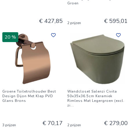
Groen
€ 427,85
€ 595,01
2 prijzen
20 %
Groene Toiletrolhouder Best
Wandcloset Salenzi Civita
Design Dijon Met Klep PVD
50x35x36.5cm Keramiek
Glans Brons
Rimless Mat Legergroen (excl.
zi
...
€ 70,17
€ 279,00
3 prijzen
2 prijzen