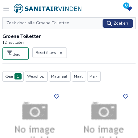
0
Logo sanitairvinden.nl
Open menu
Zoeken
Zoeken
Groene Toiletten
12
resultaten
Reset filters
Filters
Producten
Kleur
1
Webshop
Materiaal
Maat
Merk