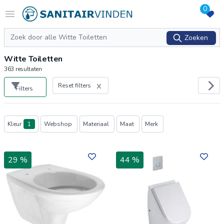
0
Logo sanitairvinden.nl
Open menu
Zoeken
Zoeken
Witte Toiletten
363
resultaten
Reset filters
Filters
Producten
Kleur
1
Webshop
Materiaal
Maat
Merk
29 %
44 %