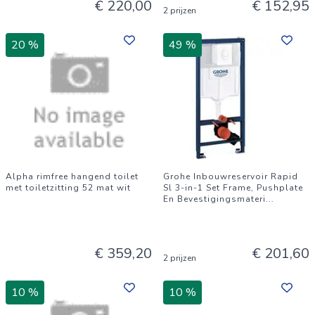
€ 220,00
€ 152,95
2 prijzen
20 %
49 %
Alpha rimfree hangend toilet
Grohe Inbouwreservoir Rapid
met toiletzitting 52 mat wit
Sl 3-in-1 Set Frame, Pushplate
En Bevestigingsmateri
...
€ 359,20
€ 201,60
2 prijzen
10 %
10 %