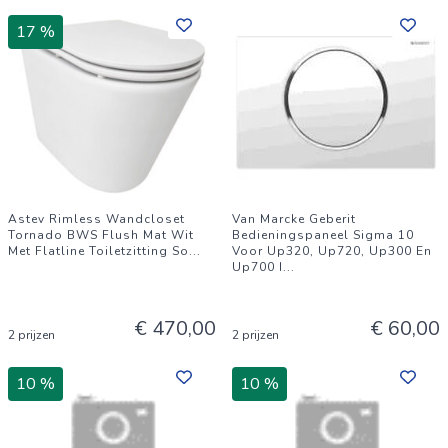
17 %
Astev Rimless Wandcloset
Van Marcke Geberit
Tornado BWS Flush Mat Wit
Bedieningspaneel Sigma 10
Met Flatline Toiletzitting So
...
Voor Up320, Up720, Up300 En
Up700 I
...
€ 470,00
€ 60,00
2 prijzen
2 prijzen
10 %
10 %