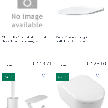
Clou InBe 1 toiletzitting met
XenZ Closetzitting Gio
deksel, soft-closing, wit
Softclose Glans Wit
€ 119,71
€ 125,10
2 prijzen
2 prijzen
24 %
62 %