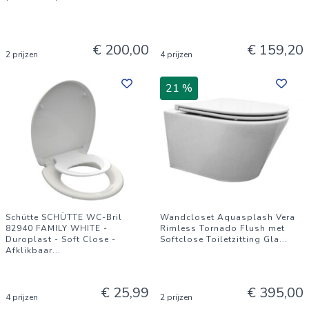
€ 200,00
€ 159,20
2 prijzen
4 prijzen
21 %
Schütte SCHÜTTE WC-Bril
Wandcloset Aquasplash Vera
82940 FAMILY WHITE -
Rimless Tornado Flush met
Duroplast - Soft Close -
Softclose Toiletzitting Gla
...
Afklikbaar
...
€ 25,99
€ 395,00
4 prijzen
2 prijzen