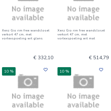
Xenz Gio rim free wandcloset
Xenz Gio rim free wandcloset
verkort 47 cm, met
verkort 47 cm, met
vortexspoeling wit glans
vortexspoeling wit mat
€ 332,10
€ 514,79
10 %
10 %