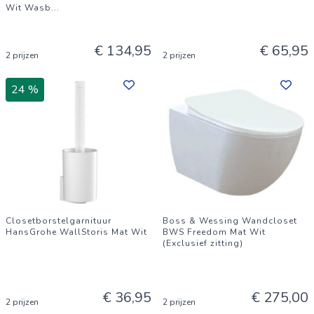
Wit Wasb
...
€ 134,95
€ 65,95
2 prijzen
2 prijzen
24 %
Closetborstelgarnituur
Boss & Wessing Wandcloset
HansGrohe WallStoris Mat Wit
BWS Freedom Mat Wit
(Exclusief zitting)
€ 36,95
€ 275,00
2 prijzen
2 prijzen