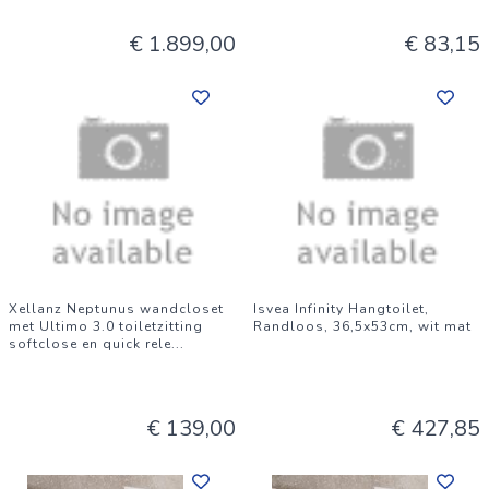
€ 1.899,00
€ 83,15
Xellanz Neptunus wandcloset
Isvea Infinity Hangtoilet,
met Ultimo 3.0 toiletzitting
Randloos, 36,5x53cm, wit mat
softclose en quick rele
...
€ 139,00
€ 427,85