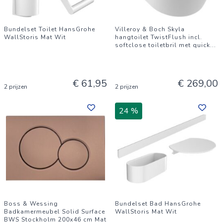
Bundelset Toilet HansGrohe
Villeroy & Boch Skyla
WallStoris Mat Wit
hangtoilet TwistFlush incl.
softclose toiletbril met quick
...
€ 61,95
€ 269,00
2 prijzen
2 prijzen
24 %
Boss & Wessing
Bundelset Bad HansGrohe
Badkamermeubel Solid Surface
WallStoris Mat Wit
BWS Stockholm 200x46 cm Mat