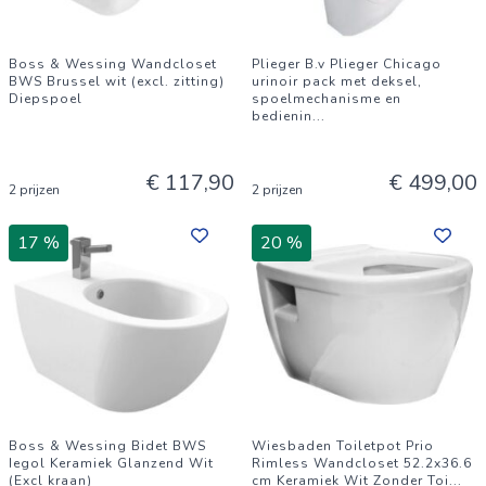
Boss & Wessing Wandcloset
Plieger B.v Plieger Chicago
BWS Brussel wit (excl. zitting)
urinoir pack met deksel,
Diepspoel
spoelmechanisme en
bedienin
...
€ 117,90
€ 499,00
2 prijzen
2 prijzen
17 %
20 %
Boss & Wessing Bidet BWS
Wiesbaden Toiletpot Prio
Iegol Keramiek Glanzend Wit
Rimless Wandcloset 52.2x36.6
(Excl kraan)
cm Keramiek Wit Zonder Toi
...