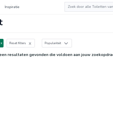
Zoeken
Inspiratie
t
 x
Reset filters
Populariteit
een resultaten gevonden die voldoen aan jouw zoekopdra