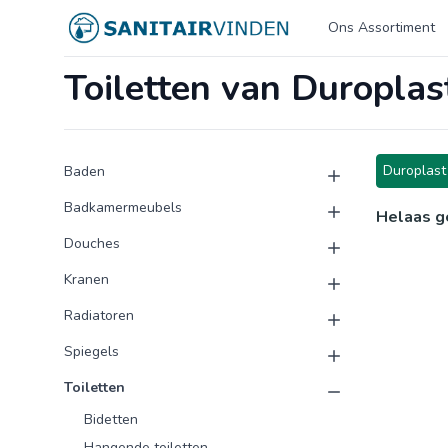
Logo sanitairvinden.nl
Ons Assortiment
Toiletten van Duroplas
Product categorieën
Producten
Duroplast
Baden
Badkamermeubels
Helaas g
Douches
Kranen
Radiatoren
Spiegels
Toiletten
Bidetten
Hangende toiletten