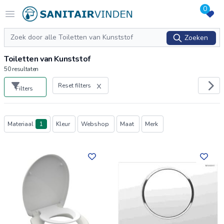
0
Logo sanitairvinden.nl
Open menu
Zoeken
Zoeken
Toiletten van Kunststof
50
resultaten
Reset filters
Filters
Producten
Materiaal
1
Kleur
Webshop
Maat
Merk