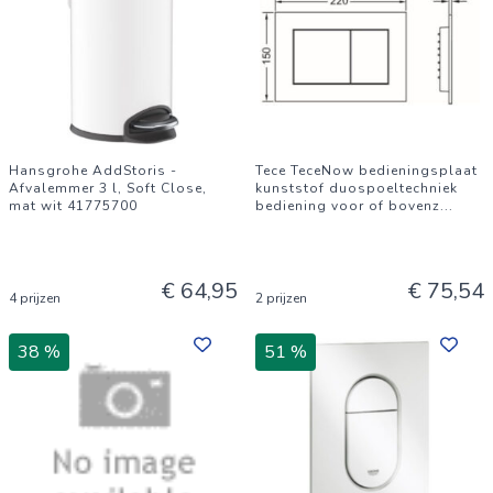
Hansgrohe AddStoris -
Tece TeceNow bedieningsplaat
Afvalemmer 3 l, Soft Close,
kunststof duospoeltechniek
mat wit 41775700
bediening voor of bovenz
...
€ 64,95
€ 75,54
4 prijzen
2 prijzen
38 %
51 %