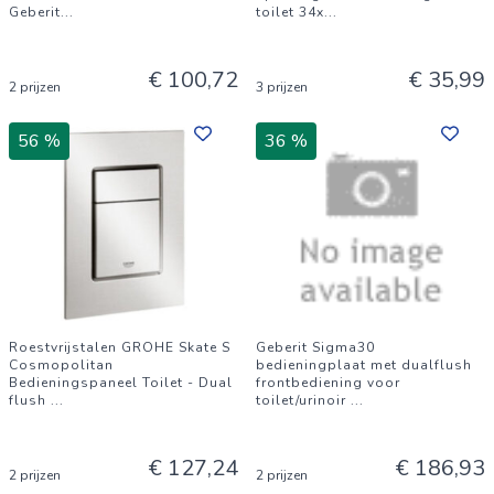
Geberit
...
toilet 34x
...
€ 100,72
€ 35,99
2 prijzen
3 prijzen
56 %
36 %
Roestvrijstalen GROHE Skate S
Geberit Sigma30
Cosmopolitan
bedieningplaat met dualflush
Bedieningspaneel Toilet - Dual
frontbediening voor
flush
...
toilet/urinoir
...
€ 127,24
€ 186,93
2 prijzen
2 prijzen