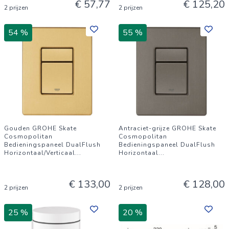
€ 57,77
€ 125,20
2 prijzen
2 prijzen
54 %
55 %
Gouden GROHE Skate
Antraciet-grijze GROHE Skate
Cosmopolitan
Cosmopolitan
Bedieningspaneel DualFlush
Bedieningspaneel DualFlush
Horizontaal/Verticaal
...
Horizontaal
...
€ 133,00
€ 128,00
2 prijzen
2 prijzen
25 %
20 %