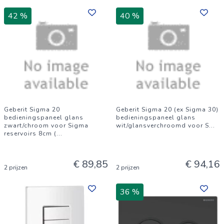
42 %
40 %
Geberit Sigma 20
Geberit Sigma 20 (ex Sigma 30)
bedieningspaneel glans
bedieningspaneel glans
zwart/chroom voor Sigma
wit/glansverchroomd voor S
...
reservoirs 8cm (
...
€ 89,85
€ 94,16
2 prijzen
2 prijzen
36 %