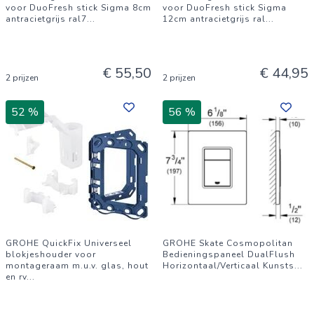
voor DuoFresh stick Sigma 8cm
voor DuoFresh stick Sigma
antracietgrijs ral7
...
12cm antracietgrijs ral
...
€ 55,50
€ 44,95
2 prijzen
2 prijzen
52 %
56 %
GROHE QuickFix Universeel
GROHE Skate Cosmopolitan
blokjeshouder voor
Bedieningspaneel DualFlush
montageraam m.u.v. glas, hout
Horizontaal/Verticaal Kunsts
...
en rv
...