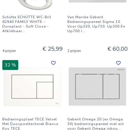
Schütte SCHÜTTE WC-Bril
Van Marcke Geberit
82940 FAMILY WHITE -
Bedieningspaneel Sigma 10
Duroplast - Soft Close -
Voor Up320, Up720, Up300 En
Afklikbaar
...
Up700 I
...
€ 25,99
€ 60,00
4 prijzen
2 prijzen
32 %
Bedieningsplaat TECE Velvet
Geberit Omega 20 (ex Omega
Met Duospoeltechniek Bianco
30) bedieningspaneel mat wit
Kos TECE
voor Geberit Omega inbou
...