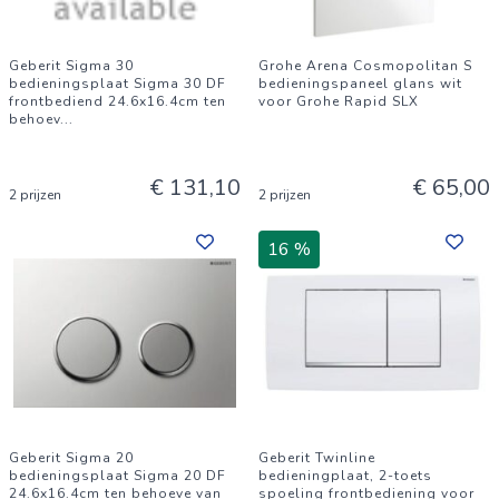
Geberit Sigma 30
Grohe Arena Cosmopolitan S
bedieningsplaat Sigma 30 DF
bedieningspaneel glans wit
frontbediend 24.6x16.4cm ten
voor Grohe Rapid SLX
behoev
...
€ 131,10
€ 65,00
2 prijzen
2 prijzen
16 %
Geberit Sigma 20
Geberit Twinline
bedieningsplaat Sigma 20 DF
bedieningplaat, 2-toets
24.6x16.4cm ten behoeve van
spoeling frontbediening voor