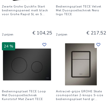
Zwarte Grohe Quickfix Start
Bedieningsplaat TECE Velvet
bedieningspaneel matt black
Met Duospoeltechniek Nero
voor Grohe Rapid SL en S
...
Ingo TECE
€ 104,25
€ 217,52
2 prijzen
2 prijzen
24 %
Bedieningsplaat TECE Loop
Antraciet-grijze GROHE Skate
Met Duospoeltechniek
cosmopolitan 2-knops S-size
Kunststof Mat Zwart TECE
bedieningsplaat hard gr
...