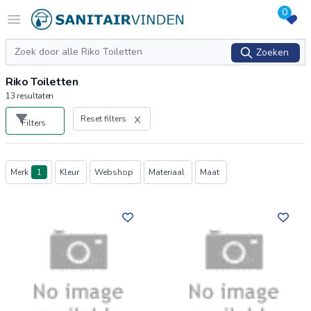
0
Logo sanitairvinden.nl
Open menu
Zoeken
Zoeken
Riko Toiletten
13
resultaten
Reset filters
Filters
Producten
Merk
1
Kleur
Webshop
Materiaal
Maat