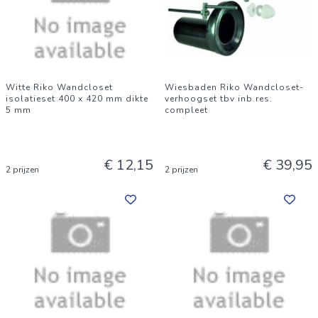
Witte Riko Wandcloset
Wiesbaden Riko Wandcloset-
isolatieset 400 x 420 mm dikte
verhoogset tbv inb.res.
5 mm
compleet
€ 12,15
€ 39,95
2 prijzen
2 prijzen