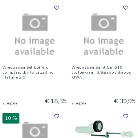
Wiesbaden Set buffers
Wiesbaden Sanit Uni 510
compleet tbv toiletzitting
vlotterkraan 3/8&apos;&apos;
Flatline 2.0
KIWA
€ 18,35
€ 39,95
2 prijzen
2 prijzen
10 %