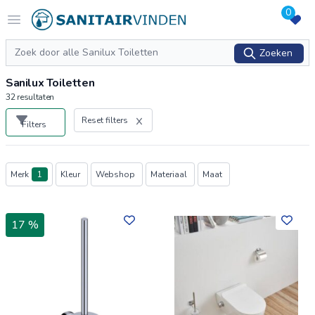
0
Logo sanitairvinden.nl
Open menu
Zoeken
Zoeken
Sanilux Toiletten
32
resultaten
Reset filters
Filters
Producten
Merk
1
Kleur
Webshop
Materiaal
Maat
17 %