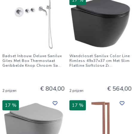
17 %
Badset Inbouw Deluxe Sanilux
Wandcloset Sanilux Color Line
Giles Met Box Thermostaat
Rimless 49x37x37 cm Met Slim
Geribbelde Knop Chroom Sa
...
Flatline Softclose Zi
...
€ 804,00
€ 564,00
2 prijzen
2 prijzen
17 %
17 %