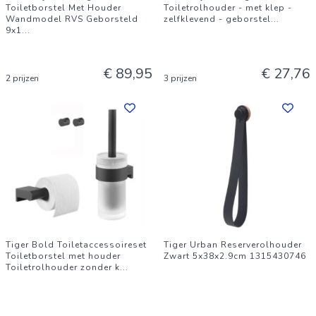
Toiletborstel Met Houder
Toiletrolhouder - met klep -
Wandmodel RVS Geborsteld
zelfklevend - geborstel
...
9x1
...
€ 89,95
€ 27,76
2 prijzen
3 prijzen
Tiger Bold Toiletaccessoireset
Tiger Urban Reserverolhouder
Toiletborstel met houder
Zwart 5x38x2.9cm 1315430746
Toiletrolhouder zonder k
...