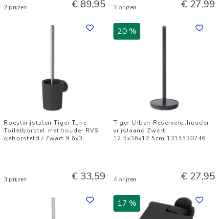
€ 89,95
€ 27,99
2 prijzen
3 prijzen
20 %
Roestvrijstalen Tiger Tune
Tiger Urban Reserverolhouder
Toiletborstel met houder RVS
vrijstaand Zwart
geborsteld / Zwart 9.6x3
...
12.5x36x12.5cm 1315530746
€ 33,59
€ 27,95
3 prijzen
4 prijzen
17 %