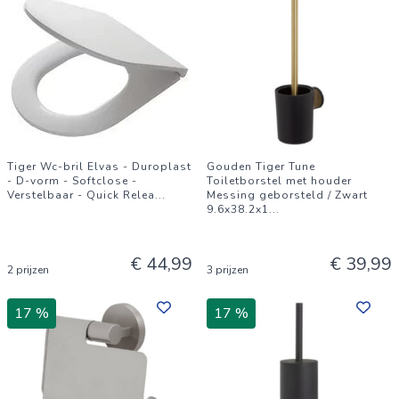
Tiger Wc-bril Elvas - Duroplast
Gouden Tiger Tune
- D-vorm - Softclose -
Toiletborstel met houder
Verstelbaar - Quick Relea
...
Messing geborsteld / Zwart
9.6x38.2x1
...
€ 44,99
€ 39,99
2 prijzen
3 prijzen
17 %
17 %