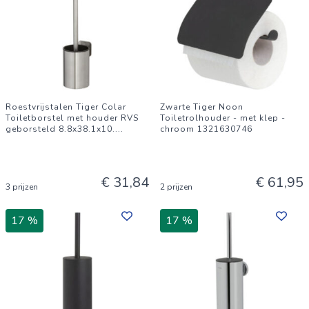
Roestvrijstalen Tiger Colar
Zwarte Tiger Noon
Toiletborstel met houder RVS
Toiletrolhouder - met klep -
geborsteld 8.8x38.1x10.
...
chroom 1321630746
€ 31,84
€ 61,95
3 prijzen
2 prijzen
17 %
17 %