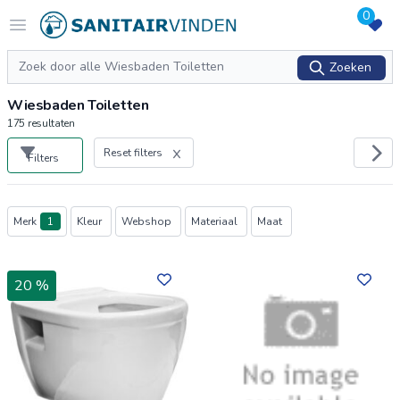
0
Logo sanitairvinden.nl
Open menu
Zoeken
Zoeken
Wiesbaden Toiletten
175
resultaten
Reset filters
Filters
Producten
Merk
1
Kleur
Webshop
Materiaal
Maat
20 %