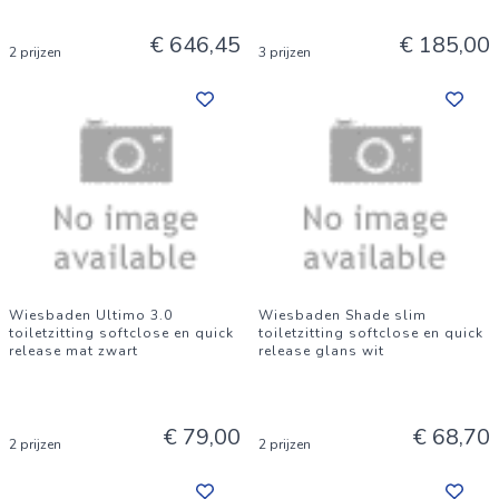
€ 646,45
€ 185,00
2 prijzen
3 prijzen
Wiesbaden Ultimo 3.0
Wiesbaden Shade slim
toiletzitting softclose en quick
toiletzitting softclose en quick
release mat zwart
release glans wit
€ 79,00
€ 68,70
2 prijzen
2 prijzen