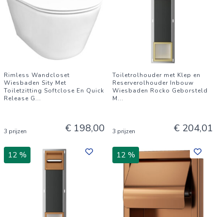
Rimless Wandcloset
Toiletrolhouder met Klep en
Wiesbaden Sity Met
Reserverolhouder Inbouw
Toiletzitting Softclose En Quick
Wiesbaden Rocko Geborsteld
Release G
...
M
...
€ 198,00
€ 204,01
3 prijzen
3 prijzen
12 %
12 %