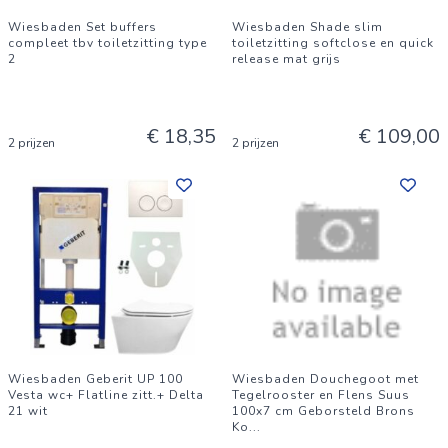
Wiesbaden Set buffers
Wiesbaden Shade slim
compleet tbv toiletzitting type
toiletzitting softclose en quick
2
release mat grijs
€ 18,35
€ 109,00
2 prijzen
2 prijzen
Wiesbaden Geberit UP 100
Wiesbaden Douchegoot met
Vesta wc+ Flatline zitt.+ Delta
Tegelrooster en Flens Suus
21 wit
100x7 cm Geborsteld Brons
Ko
...