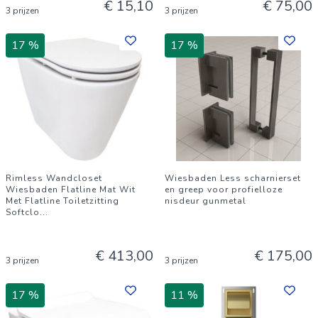
€ 15,10
€ 75,00
3 prijzen
3 prijzen
17 %
17 %
Rimless Wandcloset
Wiesbaden Less scharnierset
Wiesbaden Flatline Mat Wit
en greep voor profielloze
Met Flatline Toiletzitting
nisdeur gunmetal
Softclo
...
€ 413,00
€ 175,00
3 prijzen
3 prijzen
17 %
11 %