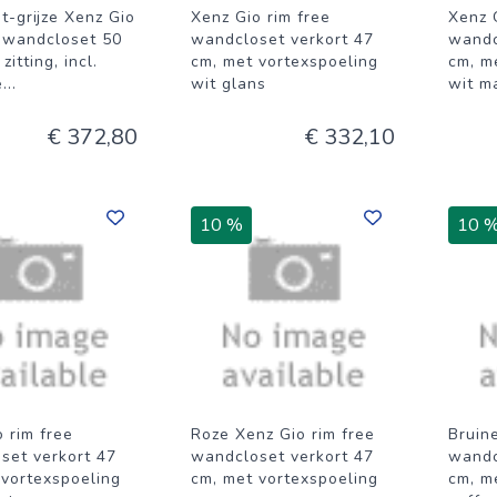
t-grijze Xenz Gio
Xenz Gio rim free
Xenz 
e wandcloset 50
wandcloset verkort 47
wandc
zitting, incl.
cm, met vortexspoeling
cm, m
e
...
wit glans
wit m
€ 372,80
€ 332,10
10 %
10 
 rim free
Roze Xenz Gio rim free
Bruin
set verkort 47
wandcloset verkort 47
wandc
 vortexspoeling
cm, met vortexspoeling
cm, m