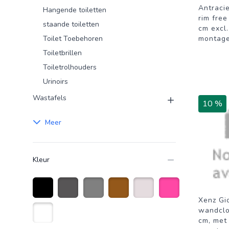
Antracie
Hangende toiletten
rim fre
staande toiletten
cm excl. 
Toilet Toebehoren
montag
Toiletbrillen
Toiletrolhouders
Urinoirs
Wastafels
10 %
Meer
Kleur
Xenz Gio
Zwart
Antraciet grijs
Grijs
Bruin
Creme wit
Roze
wandclo
cm, met