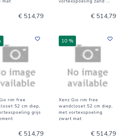
e mat
vortexspoeling zand
...
€ 514,79
€ 514,79
%
10 %
Gio rim free
Xenz Gio rim free
loset 52 cm diep,
wandcloset 52 cm diep,
rtexspoeling grijs
met vortexspoeling
ement
zwart mat
€ 514,79
€ 514,79