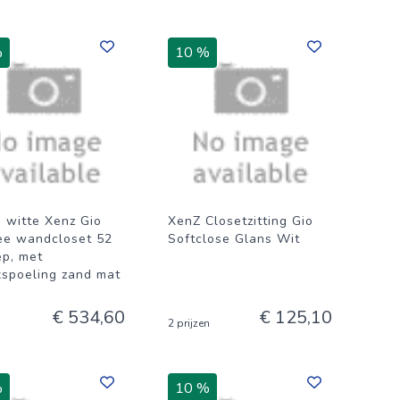
%
10 %
 witte Xenz Gio
XenZ Closetzitting Gio
ree wandcloset 52
Softclose Glans Wit
ep, met
xspoeling zand mat
€ 534,60
€ 125,10
2 prijzen
%
10 %