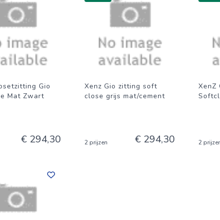
setzitting Gio
Xenz Gio zitting soft
XenZ 
se Mat Zwart
close grijs mat/cement
Softc
€ 294,30
€ 294,30
2 prijzen
2 prijze