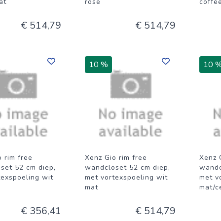
at
rose
coffe
€ 514,79
€ 514,79
10 %
10 
 rim free
Xenz Gio rim free
Xenz 
set 52 cm diep,
wandcloset 52 cm diep,
wandc
texspoeling wit
met vortexspoeling wit
met vo
mat
mat/c
€ 356,41
€ 514,79