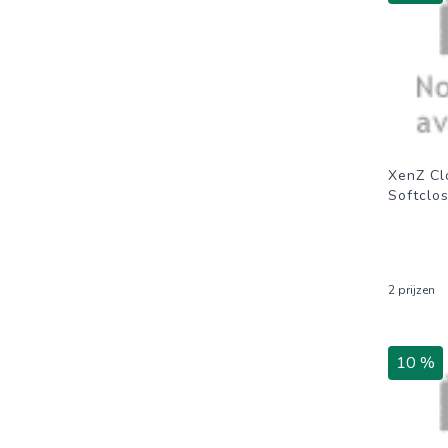
XenZ Clo
Softclo
2 prijzen
10 %