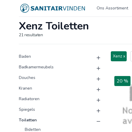
Logo sanitairvinden.nl
Ons Assortiment
Xenz Toiletten
21
resultaten
Product categorieën
Producten
Xenz x
Baden
Badkamermeubels
Douches
20 %
Kranen
Radiatoren
Spiegels
Toiletten
Bidetten