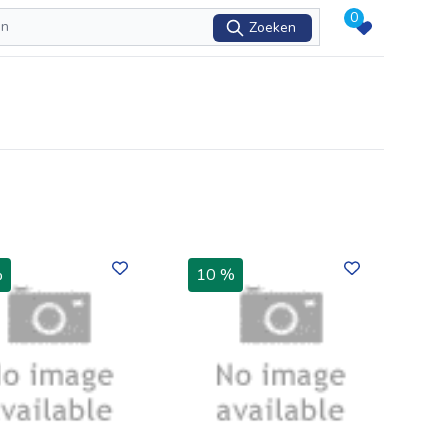
0
Zoeken
%
10 %