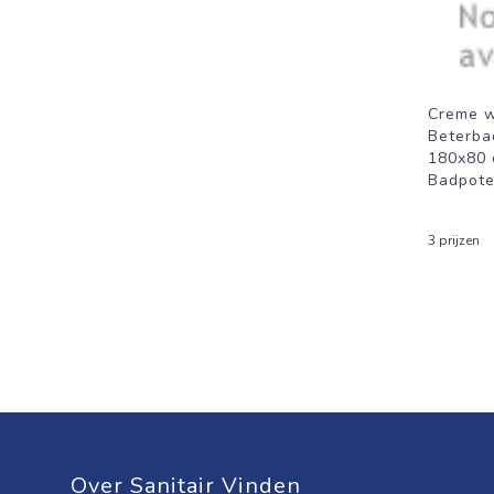
Creme w
Beterba
180x80 
Badpot
3 prijzen
Over Sanitair Vinden