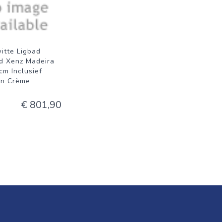
itte Ligbad
d Xenz Madeira
cm Inclusief
en Crème
€ 801,90