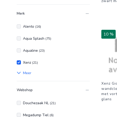
Wit
zwart m
Merk
Alento
(16)
10 %
Aqua Splash
(75)
Aqualine
(23)
Xenz
(21)
Meer
Xenz Gio
wandclo
Webshop
met vor
glans
Douchezaak NL
(21)
Megadump Tiel
(6)