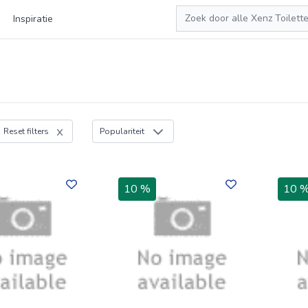
Zoeken
Inspiratie
Reset filters
Populariteit
10 %
10 