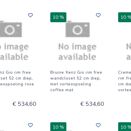
10 %
10 
nz Gio rim free
Bruine Xenz Gio rim free
Creme
set 52 cm diep,
wandcloset 52 cm diep,
rim f
texspoeling rose
met vortexspoeling
cm di
coffee mat
vorte
€ 534,60
€ 534,60
10 %
10 