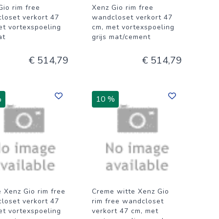
Gio rim free
Xenz Gio rim free
loset verkort 47
wandcloset verkort 47
et vortexspoeling
cm, met vortexspoeling
at
grijs mat/cement
€ 514,79
€ 514,79
%
10 %
e Xenz Gio rim free
Creme witte Xenz Gio
loset verkort 47
rim free wandcloset
et vortexspoeling
verkort 47 cm, met