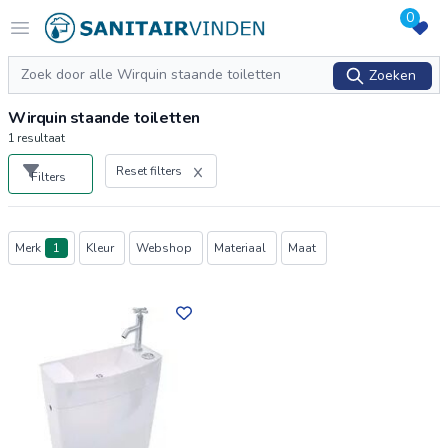
0
Logo sanitairvinden.nl
Open menu
Zoeken
Zoeken
Wirquin staande toiletten
1
resultaat
Reset filters
Filters
Producten
Merk
1
Kleur
Webshop
Materiaal
Maat