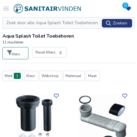
0
Logo sanitairvinden.nl
Open menu
Zoeken
Zoeken
Aqua Splash Toilet Toebehoren
11
resultaten
Reset filters
Filters
Producten
Merk
1
Kleur
Webshop
Materiaal
Maat