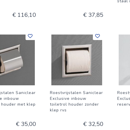
staal
€ 116,10
€ 37,85
jstalen Saniclear
Roestvrijstalen Saniclear
Roestv
ve inbouw
Exclusive inbouw
Exclu
l houder met klep
toiletrol houder zonder
reser
klep rvs
€ 35,00
€ 32,50