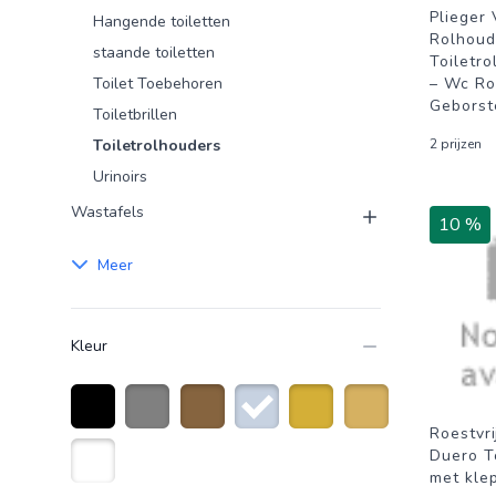
Plieger
Hangende toiletten
Rolhoud
staande toiletten
Toiletr
Toilet Toebehoren
– Wc Ro
Geborst
Toiletbrillen
Toiletrolhouders
2 prijzen
Urinoirs
Wastafels
10 %
Meer
Kleur
Roestvri
Zwart
Grijs
Brons
Roestvrijstaal
Goud
Goudkleurig
Duero T
met kle