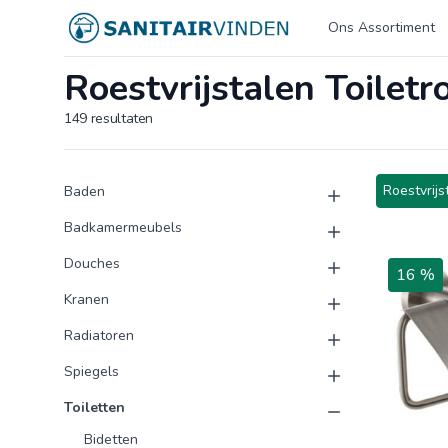
Logo sanitairvinden.nl
Ons Assortiment
Roestvrijstalen Toilet
149
resultaten
Product categorieën
Producten
Roestvrijs
Baden
Badkamermeubels
Douches
16 %
Kranen
Radiatoren
Spiegels
Toiletten
Bidetten