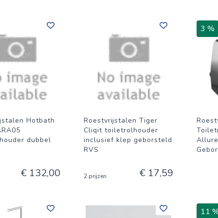
3 %
ijstalen Hotbath
Roestvrijstalen Tiger
Roestv
ARA05
Cliqit toiletrolhouder
Toile
lhouder dubbel
inclusief klep geborsteld
Allur
RVS
Gebor
€ 132,00
€ 17,59
2 prijzen
11 