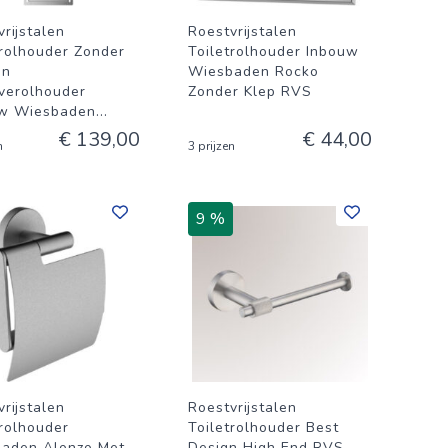
rijstalen
Roestvrijstalen
trolhouder Zonder
Toiletrolhouder Inbouw
en
Wiesbaden Rocko
verolhouder
Zonder Klep RVS
w Wiesbaden
...
€ 139,00
€ 44,00
n
3 prijzen
9 %
rijstalen
Roestvrijstalen
trolhouder
Toiletrolhouder Best
aden Alonzo Met
Design High End RVS