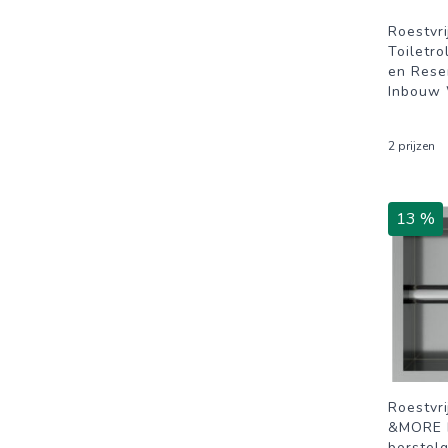
Roestvri
Toiletr
en Rese
Inbouw
2 prijzen
13 %
Roestvr
&MORE I
borstelg