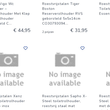
 Vigo Wc
Roestvrijstalen Tiger
Roestv
er –
Boston
Toile
olhouder Met Klep
Reserverolhouder RVS
Essen
lhouder
geborsteld 5x5x14cm
eld C
...
CO30793094
...
€ 44,95
€ 31,95
2 prijzen
jstalen Xenz
Roestvrijstalen Sapho X-
Roest
oiletrolhouder
Steel toiletrolhouder,
Steel 
p inox
roestvrij staal mat
met de