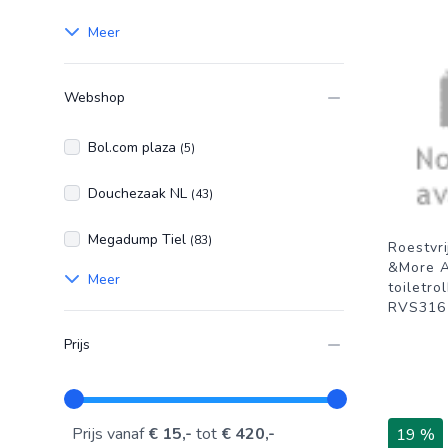
Meer
Webshop
Bol.com plaza
(5)
Douchezaak NL
(43)
Megadump Tiel
(83)
Roestvr
&More 
Meer
toiletro
RVS316
Prijs
Prijs vanaf
€ 15,-
tot
€ 420,-
19 %