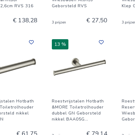
2,6cm RVS 316
Geborsteld RVS
Klep 
€ 138,28
€ 27,50
3 prijzen
3 prijze
13 %
ijstalen Hotbath
Roestvrijstalen Hotbath
Roestv
oiletrolhouder
&MORE Toiletrolhouder
Reser
rsteld nikkel
dubbel GN Geborsteld
Wiesb
GN
nikkel BAA05G
...
Gebor
€ 61,75
€ 79,14