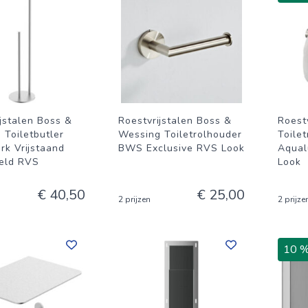
jstalen Boss &
Roestvrijstalen Boss &
Roestv
 Toiletbutler
Wessing Toiletrolhouder
Toile
k Vrijstaand
BWS Exclusive RVS Look
Aqua
eld RVS
Look
€ 40,50
€ 25,00
2 prijzen
2 prijze
10 