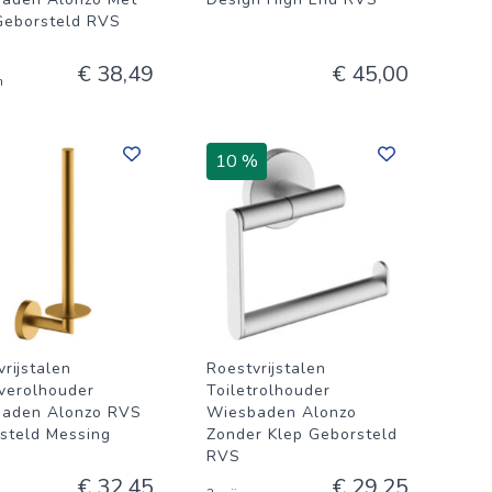
Geborsteld RVS
€ 38,49
€ 45,00
n
10 %
rijstalen
Roestvrijstalen
verolhouder
Toiletrolhouder
aden Alonzo RVS
Wiesbaden Alonzo
steld Messing
Zonder Klep Geborsteld
RVS
€ 32,45
€ 29,25