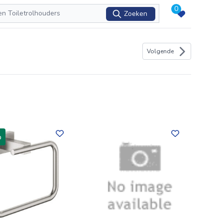
0
Zoeken
Volgende
%