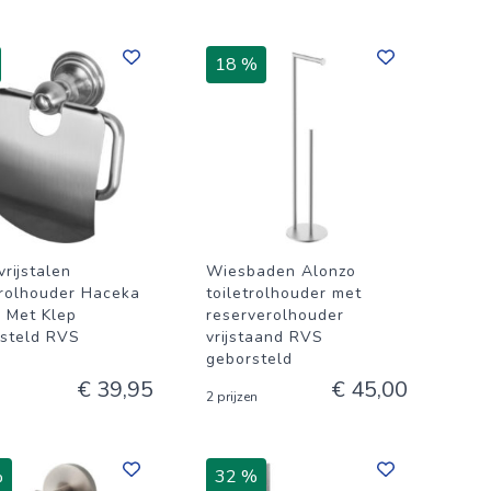
18 %
rijstalen
Wiesbaden Alonzo
trolhouder Haceka
toiletrolhouder met
e Met Klep
reserverolhouder
steld RVS
vrijstaand RVS
geborsteld
€ 39,95
€ 45,00
2 prijzen
%
32 %