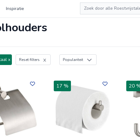
Zoeken
Inspiratie
rolhouders
taal x
Reset filters
Populariteit
17 %
20 