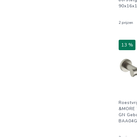
90x16x1
2 prijzen
13 %
Roestvr
&MORE T
GN Gebo
BAA04