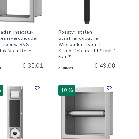
aden Inzetstuk
Roestvrijstalen
Reserverolhouder
Staafhanddouche
 Inbouw RVS -
Wiesbaden Tyler 1
stuk Voor Rese
...
Stand Geborsteld Staal /
Mat Z
...
€ 35,01
€ 49,00
n
3 prijzen
%
10 %