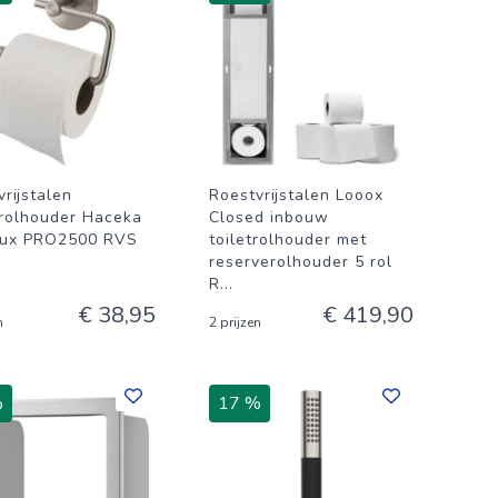
rijstalen
Roestvrijstalen Looox
trolhouder Haceka
Closed inbouw
lux PRO2500 RVS
toiletrolhouder met
reserverolhouder 5 rol
R
...
€ 38,95
€ 419,90
n
2 prijzen
%
17 %