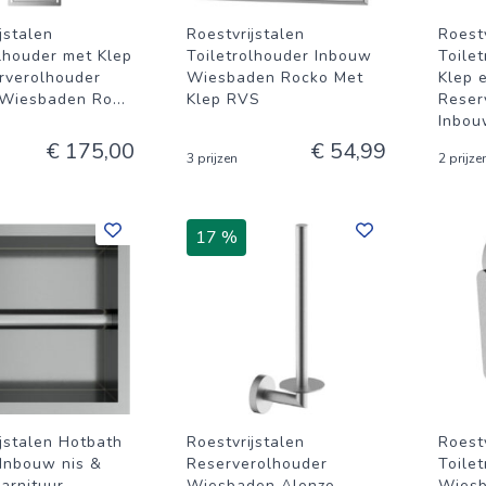
jstalen
Roestvrijstalen
Roestv
olhouder met Klep
Toiletrolhouder Inbouw
Toile
rverolhouder
Wiesbaden Rocko Met
Klep 
 Wiesbaden Ro
...
Klep RVS
Reser
Inbou
€ 175,00
€ 54,99
3 prijzen
2 prijze
17 %
ijstalen Hotbath
Roestvrijstalen
Roestv
nbouw nis &
Reserverolhouder
Toile
arnituur
Wiesbaden Alonzo
Wiesb