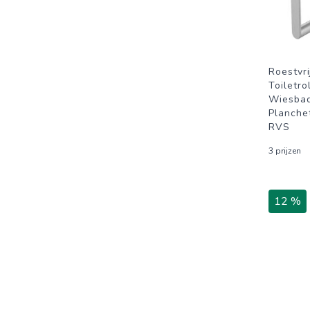
Roestvri
Toiletr
Wiesbad
Planche
RVS
3 prijzen
12 %