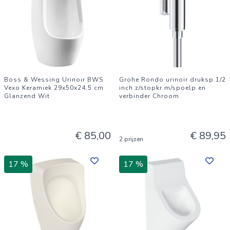
Boss & Wessing Urinoir BWS
Grohe Rondo urinoir druksp.1/2
Vexo Keramiek 29x50x24,5 cm
inch z/stopkr.m/spoelp.en
Glanzend Wit
verbinder Chroom
€ 85,00
€ 89,95
2 prijzen
17 %
17 %