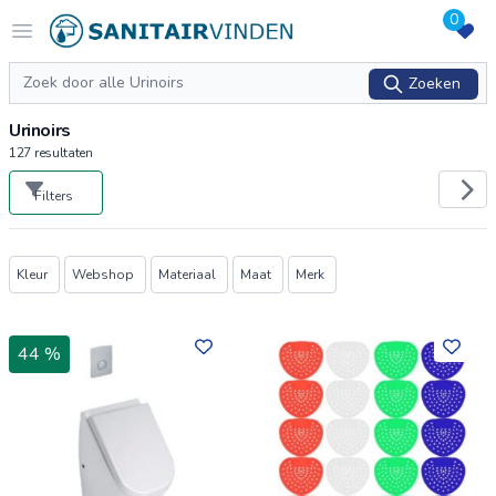
0
Logo sanitairvinden.nl
Open menu
Zoeken
Zoeken
Urinoirs
127
resultaten
Filters
Producten
Kleur
Webshop
Materiaal
Maat
Merk
44 %