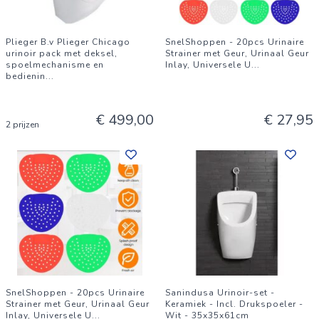
Plieger B.v Plieger Chicago
SnelShoppen - 20pcs Urinaire
urinoir pack met deksel,
Strainer met Geur, Urinaal Geur
spoelmechanisme en
Inlay, Universele U
...
bedienin
...
€ 499,00
€ 27,95
2 prijzen
SnelShoppen - 20pcs Urinaire
Sanindusa Urinoir-set -
Strainer met Geur, Urinaal Geur
Keramiek - Incl. Drukspoeler -
Inlay, Universele U
...
Wit - 35x35x61cm