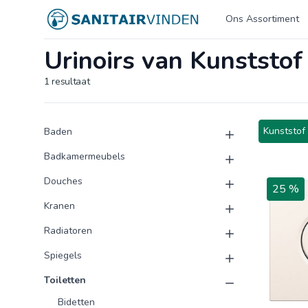
Logo sanitairvinden.nl
Ons Assortiment
Urinoirs van Kunststof
1
resultaat
Product categorieën
Producten
Kunststof
Baden
Badkamermeubels
Douches
25 %
Kranen
Radiatoren
Spiegels
Toiletten
Bidetten