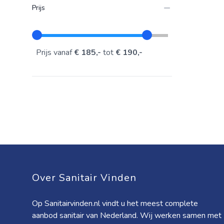
Prijs
Prijs vanaf
€ 185,-
tot
€ 190,-
Over Sanitair Vinden
Op Sanitairvinden.nl vindt u het meest complete
aanbod sanitair van Nederland. Wij werken samen met