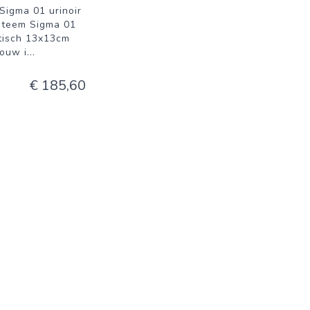
Sigma 01 urinoir
steem Sigma 01
isch 13x13cm
bouw i
...
€ 185,60