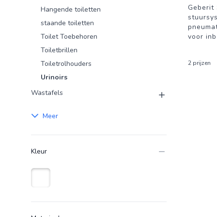
Geberit 
Hangende toiletten
stuursy
staande toiletten
pneumat
Toilet Toebehoren
voor in
Toiletbrillen
Toiletrolhouders
2 prijzen
Urinoirs
Wastafels
Meer
Kleur
Wit