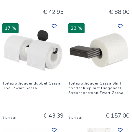
€ 42,95
€ 88,00
17 %
23 %
Toiletrolhouder dubbel Geesa
Toiletrolhouder Geesa Shift
Opal Zwart Geesa
Zonder Klep met Diagonaal
Strepenpatroon Zwart Geesa
€ 43,39
€ 157,00
2 prijzen
2 prijzen