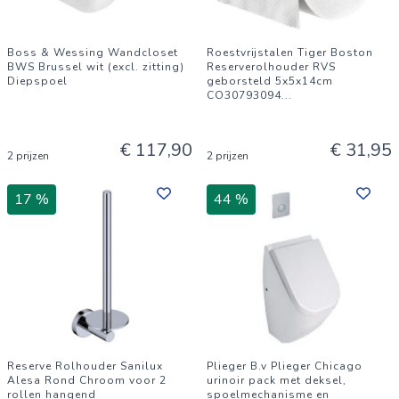
Boss & Wessing Wandcloset
Roestvrijstalen Tiger Boston
BWS Brussel wit (excl. zitting)
Reserverolhouder RVS
Diepspoel
geborsteld 5x5x14cm
CO30793094
...
€ 117,90
€ 31,95
2 prijzen
2 prijzen
17 %
44 %
Reserve Rolhouder Sanilux
Plieger B.v Plieger Chicago
Alesa Rond Chroom voor 2
urinoir pack met deksel,
rollen hangend
spoelmechanisme en