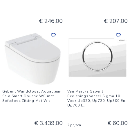
€ 246,00
€ 207,00
Geberit Wandcloset Aquaclean
Van Marcke Geberit
Sela Smart Douche WC met
Bedieningspaneel Sigma 10
Softclose Zitting Mat Wit
Voor Up320, Up720, Up300 En
Up700 I
...
€ 3.439,00
€ 60,00
2 prijzen