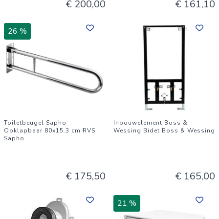
€ 200,00
€ 161,10
26 %
Toiletbeugel Sapho
Inbouwelement Boss &
Opklapbaar 80x15.3 cm RVS
Wessing Bidet Boss & Wessing
Sapho
€ 175,50
€ 165,00
21 %