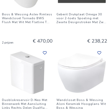
Boss & Wessing Astev Rimless
Geberit Drukplaat Omega 30
Wandcloset Tornado BWS
voor 2-toets Spoeling met
Flush Mat Wit Met Flatline T
...
Zwarte Designstroken Mat Zw
...
€ 470,00
€ 238,22
2 prijzen
Duoblokreservoir D-Neo Met
Wandcloset Boss & Wessing
Binnenwerk Met Aansluiting
Aloni Keramiek Hoogglans Wit
Links Rechts Delen Dualflu
...
Boss & Wessing