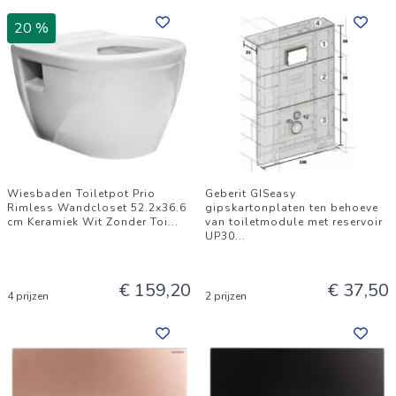
20 %
Wiesbaden Toiletpot Prio
Geberit GISeasy
Rimless Wandcloset 52.2x36.6
gipskartonplaten ten behoeve
cm Keramiek Wit Zonder Toi
...
van toiletmodule met reservoir
UP30
...
€ 159,20
€ 37,50
4 prijzen
2 prijzen