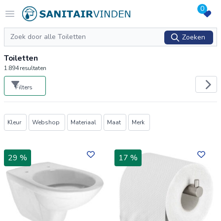
0
Logo sanitairvinden.nl
Open menu
Zoeken
Zoeken
Toiletten
1.894
resultaten
Filters
Producten
Kleur
Webshop
Materiaal
Maat
Merk
29 %
17 %