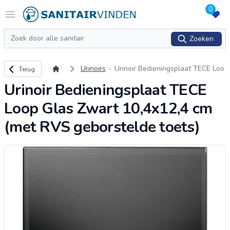
0
Logo sanitairvinden.nl
Open menu
Zoeken
Zoeken
Terug naar overzicht
Urinoirs
Urinoir Bedieningsplaat TECE Loo
Terug
p Glas Zwart 10,4x12,4 cm (met R
Urinoir Bedieningsplaat TECE
VS geborstelde toets)
Loop Glas Zwart 10,4x12,4 cm
(met RVS geborstelde toets)