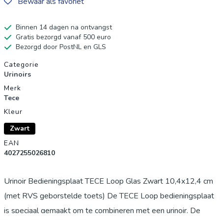
Bewaar als favoriet
Binnen 14 dagen na ontvangst
Gratis bezorgd vanaf 500 euro
Bezorgd door PostNL en GLS
Productgegevens
Categorie
Urinoirs
Merk
Tece
Kleur
Zwart
EAN
4027255026810
Urinoir Bedieningsplaat TECE Loop Glas Zwart 10,4x12,4 cm
(met RVS geborstelde toets) De TECE Loop bedieningsplaat
is speciaal gemaakt om te combineren met een urinoir. De