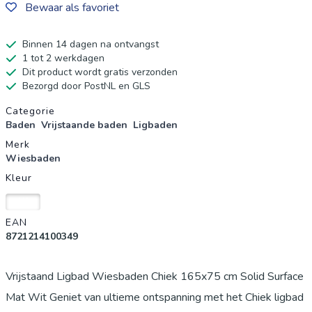
Bewaar als favoriet
Binnen 14 dagen na ontvangst
1 tot 2 werkdagen
Dit product wordt gratis verzonden
Bezorgd door PostNL en GLS
Productgegevens
Categorie
Baden
Vrijstaande baden
Ligbaden
Merk
Wiesbaden
Kleur
Wit
EAN
8721214100349
Vrijstaand Ligbad Wiesbaden Chiek 165x75 cm Solid Surface
Mat Wit Geniet van ultieme ontspanning met het Chiek ligbad