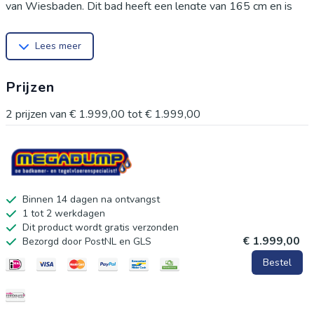
van Wiesbaden. Dit bad heeft een lengte van 165 cm en is
75 cm breed. De ovale vorm en mat witte afwerking geven
Lees meer
het bad een extra luxe uitstraling. Doordat het bad gemaakt is
van Solid Surface, is het goed bestand tegen vlekken en
Prijzen
krassen en bovendien zeer onderhoudsvriendelijk. Geniet
extra lang van uw badsessie, want dankzij de warmte
2
prijzen van
€ 1.999,00
tot
€ 1.999,00
vasthoudende eigenschappen van Solid Surface blijft het
water langer warm! Specificaties Vrijstaand Ligbad
Wiesbaden Chiek 165x75 cm Solid Surface Mat Wit: *
Hoogte: 55 cm * Breedte: 75 cm * Lengte: 165 cm *
Binnen 14 dagen na ontvangst
1 tot 2 werkdagen
Materiaal: Solid Surface * Kleur: Mat Wit * Met overloop: Ja
Dit product wordt gratis verzonden
€ 1.999,00
Bezorgd door PostNL en GLS
Bestel