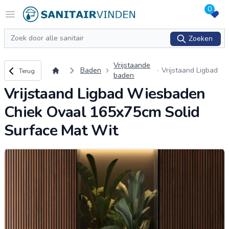
0
Logo sanitairvinden.nl
Open menu
Zoeken
Zoeken
Vrijstaande
Terug naar overzicht
Baden
Vrijstaand Ligbad
Terug
baden
Wiesbaden Chiek
Vrijstaand Ligbad Wiesbaden
Ovaal 165x75cm S
olid Surface Mat
Chiek Ovaal 165x75cm Solid
Wit
Surface Mat Wit