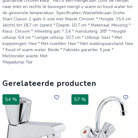
glanzende chroom kleur. Het is een mengkraan. Door de hendel
naar links en rechts te bewegen mengt u warm en koud water tot
de gewenste temperatuur. Specificaties Wastafelkraan Grohe
Start Classic 1-gats S-size met Waste Chroom: * Hoogte: 15,5 cm
(dicht) tot 18,7 cm (open) * Diepte: 10,7 cm * Materiaal: Messing *
Kleur: Chroom * Afmeting gat: ? 3,4 * Aansluiting: 3/8" * Hoogte
uitloop: 6,4 cm * Lengte uitloop: 10,7 cm * Uitloop: Vast * Met
koppelingen: Nee * Met rozetten: Nee * Met waterspaarstand: Nee
* Koud of warm water: Beide * Fabrieks garantie: 5 jaar *
Met/zonder waste: Met
Megadump Tiel
Gerelateerde producten
54 %
57 %