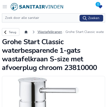
0
Logo sanitairvinden.nl
Open menu
Zoeken
Zoeken
Terug naar overzicht
Wastafelkranen
Grohe Start Classic wate
Terug
rbesparende 1-gats wast
Grohe Start Classic
afelkraan S-size met afvo
erplug chroom 23810000
waterbesparende 1-gats
wastafelkraan S-size met
afvoerplug chroom 23810000