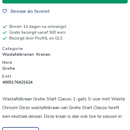
Bewaar als favoriet
Binnen 14 dagen na ontvangst
Gratis bezorgd vanaf 500 euro
Bezorgd door PostNL en GLS
Productgegevens
Categorie
Wastafelkranen
Kranen
Merk
Grohe
EAN
4005176421624
Wastafelkraan Grohe Start Classic 1-gats S-size met Waste
Chroom Deze wastafelkraan van Grohe Start Classic heeft
een neutraal design. Deze kraan is dan ook toe te passen in
bijna iedere badkamer. Hij past bij zowel een klassieke als