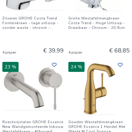
Zilveren GROHE Costa Trend
Grohe Wastafelmengkraan
Fonteinkraan - lage uitloop -
Costa Trend - Hoge Uitloop -
zonder waste - chroom -
...
Draaibaar - Chroom - 20,9cm
€ 39,99
€ 68,85
4 prijzen
4 prijzen
23 %
24 %
Roestvrijstalen GROHE Essence
Gouden Wastafelmengkraan
New Wandgemonteerde Inbouw
GROHE Essence 1 Hendel Met
Wastafelkraan - Afbouwd
...
Waste M Cool Sunrise