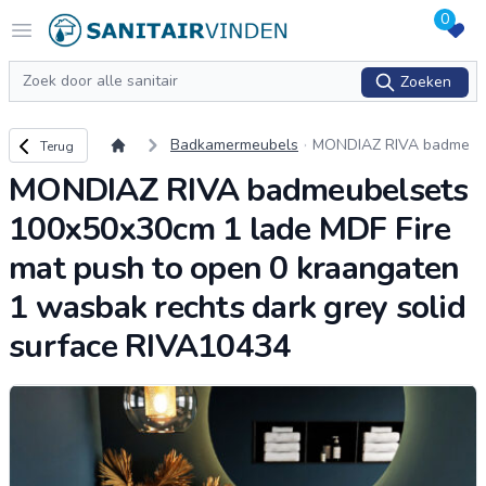
0
Logo sanitairvinden.nl
Open menu
Zoeken
Zoeken
Terug naar overzicht
Badkamermeubels
MONDIAZ RIVA badme
Terug
ubelsets 100x50x30cm
MONDIAZ RIVA badmeubelsets
1 lade MDF Fire mat pu
sh to open 0 kraangate
100x50x30cm 1 lade MDF Fire
n 1 wasbak rechts
...
mat push to open 0 kraangaten
1 wasbak rechts dark grey solid
surface RIVA10434