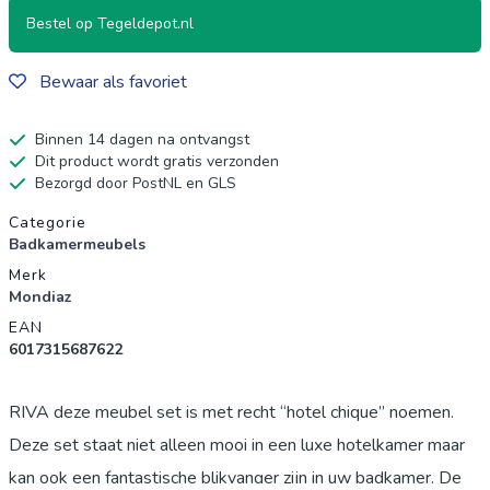
Bestel op Tegeldepot.nl
Bewaar als favoriet
Binnen 14 dagen na ontvangst
Dit product wordt gratis verzonden
Bezorgd door PostNL en GLS
Productgegevens
Categorie
Badkamermeubels
Merk
Mondiaz
EAN
6017315687622
RIVA deze meubel set is met recht “hotel chique” noemen.
Deze set staat niet alleen mooi in een luxe hotelkamer maar
kan ook een fantastische blikvanger zijn in uw badkamer. De