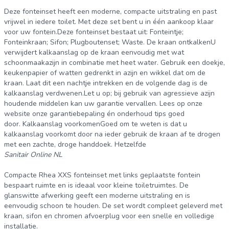
Deze fonteinset heeft een moderne, compacte uitstraling en past
vrijwel in iedere toilet. Met deze set bent u in één aankoop klaar
voor uw fontein.Deze fonteinset bestaat uit: Fonteintje;
Fonteinkraan; Sifon; Plugboutenset; Waste. De kraan ontkalkenU
verwijdert kalkaanslag op de kraan eenvoudig met wat
schoonmaakazijn in combinatie met heet water. Gebruik een doekje,
keukenpapier of watten gedrenkt in azijn en wikkel dat om de
kraan. Laat dit een nachtje intrekken en de volgende dag is de
kalkaanslag verdwenen.Let u op; bij gebruik van agressieve azijn
houdende middelen kan uw garantie vervallen. Lees op onze
website onze garantiebepaling én onderhoud tips goed
door. Kalkaanslag voorkomenGoed om te weten is dat u
kalkaanslag voorkomt door na ieder gebruik de kraan af te drogen
met een zachte, droge handdoek. Hetzelfde
Sanitair Online NL
Compacte Rhea XXS fonteinset met links geplaatste fontein
bespaart ruimte en is ideaal voor kleine toiletruimtes. De
glanswitte afwerking geeft een moderne uitstraling en is
eenvoudig schoon te houden. De set wordt compleet geleverd met
kraan, sifon en chromen afvoerplug voor een snelle en volledige
installatie.