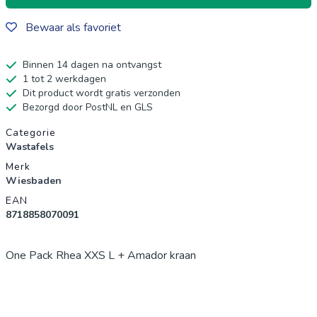
Bewaar als favoriet
Binnen 14 dagen na ontvangst
1 tot 2 werkdagen
Dit product wordt gratis verzonden
Bezorgd door PostNL en GLS
Productgegevens
Categorie
Wastafels
Merk
Wiesbaden
EAN
8718858070091
One Pack Rhea XXS L + Amador kraan