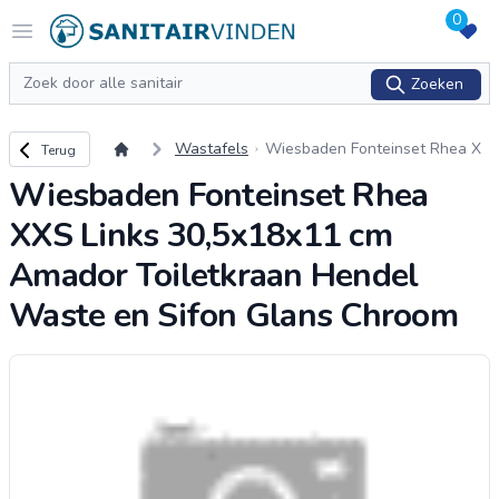
0
Logo sanitairvinden.nl
Open menu
Zoeken
Zoeken
Terug naar overzicht
Wastafels
Wiesbaden Fonteinset Rhea X
Terug
XS Links 30,5x18x11 cm Amado
Wiesbaden Fonteinset Rhea
r Toiletkraan Hendel Waste en
Sifon Glans Chr
...
XXS Links 30,5x18x11 cm
Amador Toiletkraan Hendel
Waste en Sifon Glans Chroom