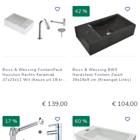
combinatie met mooie badmeubelen, keramisch sanitair en
42 %
design radiatoren. De kracht van BWS is het op de markt
brengen van merk producten en deze groot en direct bij de
fabrikanten in te kopen. Door dit voordeel kunnen we de
prijzen laag in de markt aanbieden onder onze eigen merk
" BWS "
Boss & Wessing FonteinPack
Boss & Wessing BWS
Houston Rechts Keramiek
Hardsteen Fontein Zwart
37x23x11 Wit (Keuze uit 18 kr
...
36x18x9 cm (Kraangat Links)
€ 139,00
€ 104,00
17 %
60 %