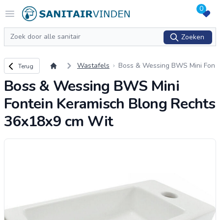
0
Logo sanitairvinden.nl
Open menu
Zoeken
Zoeken
Terug naar overzicht
Wastafels
Boss & Wessing BWS Mini Fon
Terug
tein Keramisch Blong Rechts 3
Boss & Wessing BWS Mini
6x18x9 cm Wit
Fontein Keramisch Blong Rechts
36x18x9 cm Wit