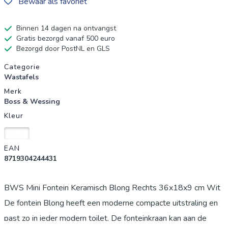
Bewaar als favoriet
Binnen 14 dagen na ontvangst
Gratis bezorgd vanaf 500 euro
Bezorgd door PostNL en GLS
Productgegevens
Categorie
Wastafels
Merk
Boss & Wessing
Kleur
Wit
EAN
8719304244431
BWS Mini Fontein Keramisch Blong Rechts 36x18x9 cm Wit
De fontein Blong heeft een moderne compacte uitstraling en
past zo in ieder modern toilet. De fonteinkraan kan aan de