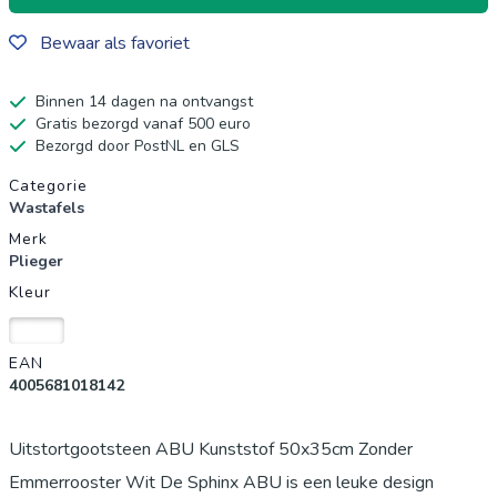
Bewaar als favoriet
Binnen 14 dagen na ontvangst
Gratis bezorgd vanaf 500 euro
Bezorgd door PostNL en GLS
Productgegevens
Categorie
Wastafels
Merk
Plieger
Kleur
Wit
EAN
4005681018142
Uitstortgootsteen ABU Kunststof 50x35cm Zonder
Emmerrooster Wit De Sphinx ABU is een leuke design