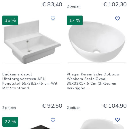
€ 83,40
€ 102,30
2 prijzen
35 %
17 %
Badkamerdepot
Plieger Keramische Opbouw
Uitstortgootsteen ABU
Waskom Scale Ovaal
Kunststof 55x38.3x45 cm Wit
39X32X17.5 Cm (3 Kleuren
Met Stootrand
Verkrijgba
...
€ 92,50
€ 104,90
2 prijzen
2 prijzen
22 %