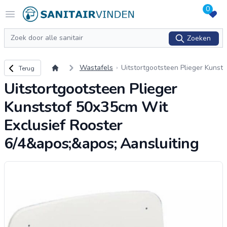
0
Logo sanitairvinden.nl
Open menu
Zoeken
Zoeken
Terug naar overzicht
Wastafels
Uitstortgootsteen Plieger Kunst
Terug
stof 50x35cm Wit Exclusief Ro
Uitstortgootsteen Plieger
oster 6/4&apos;&apos; Aanslui
ting
Kunststof 50x35cm Wit
Exclusief Rooster
6/4&apos;&apos; Aansluiting