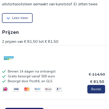
uitstortgootsteen gemaakt van kunststof. Er zitten twee
gaten in het spatbord dat u er eventueel een emmerrooster
Lees meer
op kunt monteren. Voor een meerprijs kunt u het rooster zo
mee bestellen.
Prijzen
2
prijzen van
€ 81,50
tot
€ 81,50
Binnen 14 dagen na ontvangst
€ 114,50
Gratis bezorgd vanaf 500 euro
Bezorgd door PostNL en GLS
€ 81,50
Bestel