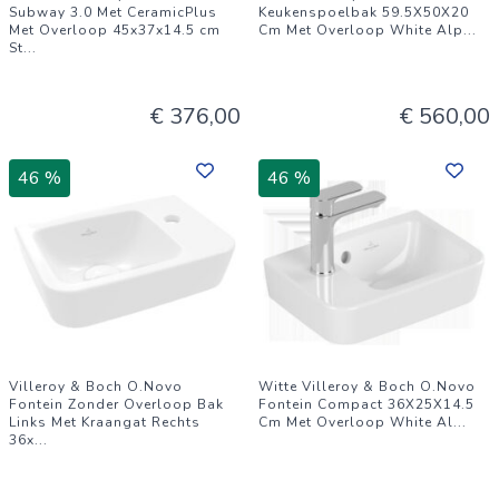
Subway 3.0 Met CeramicPlus
Keukenspoelbak 59.5X50X20
Met Overloop 45x37x14.5 cm
Cm Met Overloop White Alp
...
St
...
€ 376,00
€ 560,00
46 %
46 %
Villeroy & Boch O.Novo
Witte Villeroy & Boch O.Novo
Fontein Zonder Overloop Bak
Fontein Compact 36X25X14.5
Links Met Kraangat Rechts
Cm Met Overloop White Al
...
36x
...