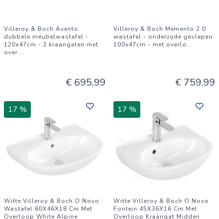
Villeroy & Boch Avento
Villeroy & Boch Memento 2.0
dubbele meubelwastafel -
wastafel - onderzijde geslepen
120x47cm - 2 kraangaten met
100x47cm - met overlo
...
over
...
€ 695,99
€ 759,99
17 %
17 %
Witte Villeroy & Boch O.Novo
Witte Villeroy & Boch O.Novo
Wastafel 60X46X18 Cm Met
Fontein 45X36X16 Cm Met
Overloop White Alpine
Overloop Kraangat Midden