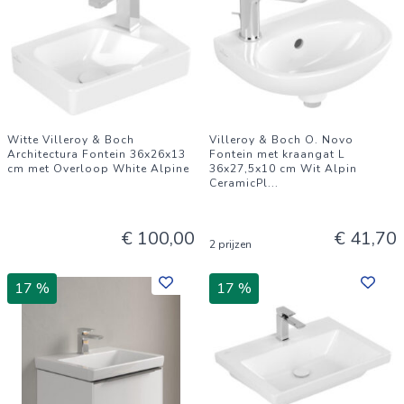
Witte Villeroy & Boch
Villeroy & Boch O. Novo
Architectura Fontein 36x26x13
Fontein met kraangat L
cm met Overloop White Alpine
36x27,5x10 cm Wit Alpin
CeramicPl
...
€ 100,00
€ 41,70
2 prijzen
17 %
17 %