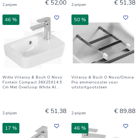
€ 52,00
€ 51,38
2 prijzen
2 prijzen
46 %
50 %
Witte Villeroy & Boch O.Novo
Villeroy & Boch O.Novo/Omnia
Fontein Compact 36X25X14.5
Pro emmerrooster voor
Cm Met Overloop White Al
...
uitstortgootsteen
€ 51,38
€ 89,88
2 prijzen
2 prijzen
17 %
46 %