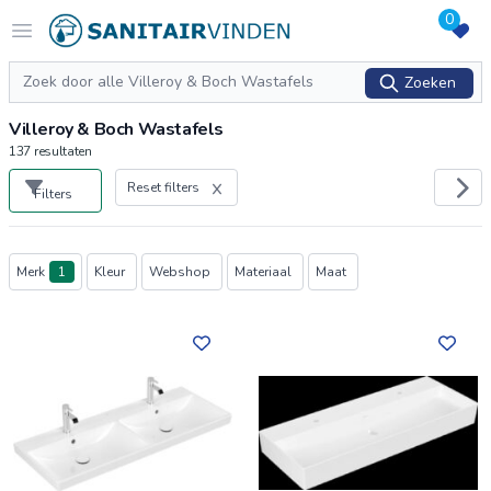
0
Logo sanitairvinden.nl
Open menu
Zoeken
Zoeken
Villeroy & Boch Wastafels
137
resultaten
Reset filters
Filters
Producten
Merk
1
Kleur
Webshop
Materiaal
Maat