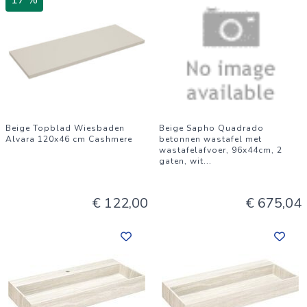
17 %
Beige Topblad Wiesbaden
Beige Sapho Quadrado
Alvara 120x46 cm Cashmere
betonnen wastafel met
wastafelafvoer, 96x44cm, 2
gaten, wit
...
€ 122,00
€ 675,04