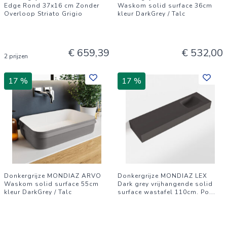
Edge Rond 37x16 cm Zonder
Waskom solid surface 36cm
Overloop Striato Grigio
kleur DarkGrey / Talc
€ 659,39
€ 532,00
2 prijzen
17 %
17 %
Donkergrijze MONDIAZ ARVO
Donkergrijze MONDIAZ LEX
Waskom solid surface 55cm
Dark grey vrijhangende solid
kleur DarkGrey / Talc
surface wastafel 110cm. Po
...