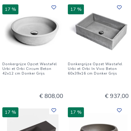
17 %
17 %
Donkergrijze Opzet Wastafel
Donkergrijze Opzet Wastafel
Urbi et Orbi Circum Beton
Urbi et Orbi In Vivo Beton
42x12 cm Donker Grijs
60x39x16 cm Donker Grijs
€ 808,00
€ 937,00
17 %
17 %