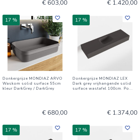
€ 603,00
€ 1.420,00
17 %
17 %
Donkergrijze MONDIAZ ARVO
Donkergrijze MONDIAZ LEX
Waskom solid surface 55cm
Dark grey vrijhangende solid
kleur DarkGrey / DarkGrey
surface wastafel 100cm. Po
...
€ 680,00
€ 1.374,00
17 %
17 %