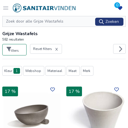
0
Logo sanitairvinden.nl
Open menu
Zoeken
Zoeken
Grijze Wastafels
582
resultaten
Reset filters
Filters
Producten
Kleur
1
Webshop
Materiaal
Maat
Merk
17 %
17 %