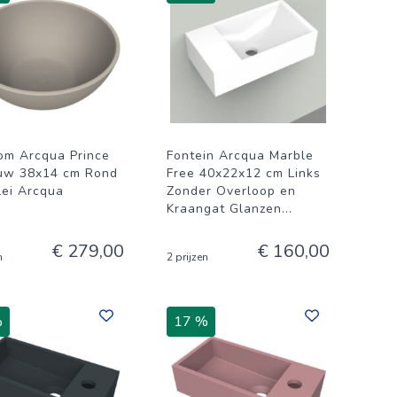
m Arcqua Prince
Fontein Arcqua Marble
uw 38x14 cm Rond
Free 40x22x12 cm Links
lei Arcqua
Zonder Overloop en
Kraangat Glanzen
...
€ 279,00
€ 160,00
n
2 prijzen
%
17 %