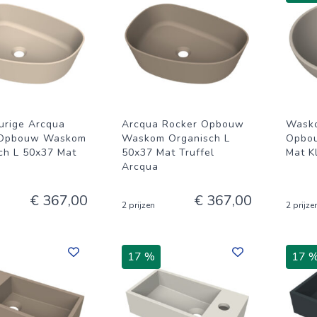
urige Arcqua
Arcqua Rocker Opbouw
Wasko
 Opbouw Waskom
Waskom Organisch L
Opbo
ch L 50x37 Mat
50x37 Mat Truffel
Mat K
Arcqua
€ 367,00
€ 367,00
2 prijzen
2 prijze
17 %
17 