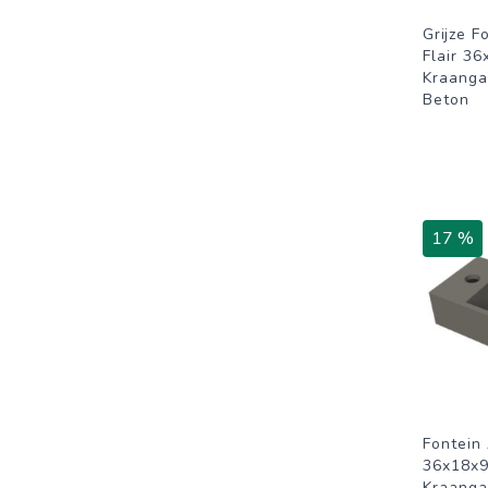
Grijze F
Flair 3
Kraanga
Beton
17 %
Fontein 
36x18x9
Kraanga