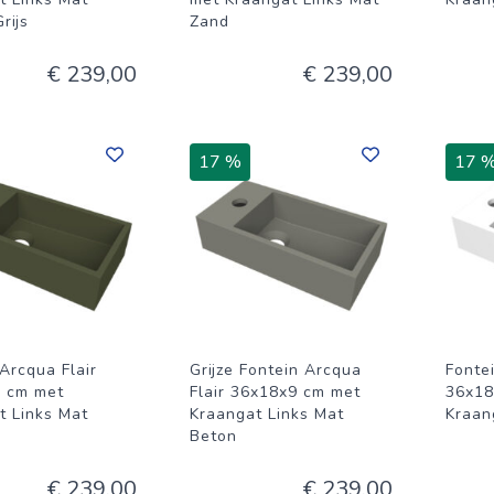
rijs
Zand
€ 239,00
€ 239,00
17 %
17 
Arcqua Flair
Grijze Fontein Arcqua
Fonte
 cm met
Flair 36x18x9 cm met
36x18
t Links Mat
Kraangat Links Mat
Kraan
Beton
€ 239,00
€ 239,00