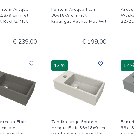
ontein Arcqua
Fontein Arcqua Flair
Arcqu
6x18x9 cm met
36x18x9 cm met
Wasko
t Rechts Mat
Kraangat Rechts Mat Wit
22x22
€ 239,00
€ 199,00
17 %
17 
Arcqua Flair
Zandkleurige Fontein
Fonte
 cm met
Arcqua Flair 36x18x9 cm
36x18
t Links Mat
met Kraangat Links Mat
Kraan