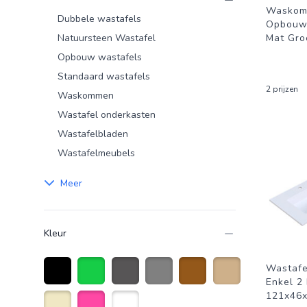
Waskom 
Dubbele wastafels
Opbouw
Natuursteen Wastafel
Mat Gro
Opbouw wastafels
Standaard wastafels
2 prijzen
Waskommen
Wastafel onderkasten
Wastafelbladen
Wastafelmeubels
Meer
Kleur
Wastafe
Enkel 2
Zwart
Groen
Antraciet grijs
Grijs
Bruin
Zandkleurig
121x46x