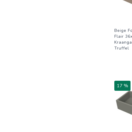
Beige F
Flair 3
Kraanga
Truffel
17 %