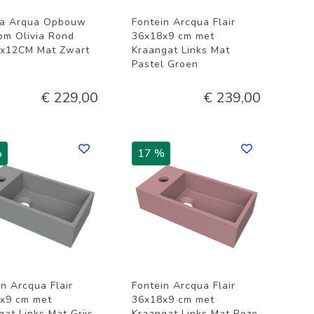
a Arqua Opbouw
Fontein Arcqua Flair
m Olivia Rond
36x18x9 cm met
x12CM Mat Zwart
Kraangat Links Mat
Pastel Groen
€ 229,00
€ 239,00
%
17 %
in Arcqua Flair
Fontein Arcqua Flair
x9 cm met
36x18x9 cm met
gat Links Mat Grijs
Kraangat Links Mat Roze