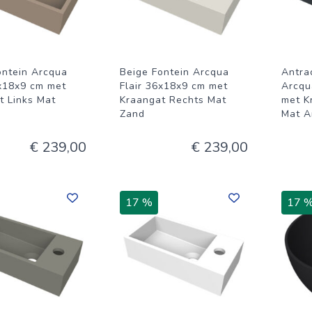
ontein Arcqua
Beige Fontein Arcqua
Antrac
6x18x9 cm met
Flair 36x18x9 cm met
Arcqu
t Links Mat
Kraangat Rechts Mat
met K
Zand
Mat A
€ 239,00
€ 239,00
17 %
17 