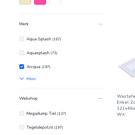
Beige
Roze
Wit
Merk
Aqua Splash
(167)
Aquasplash
(73)
Arcqua
(197)
Meer
Wastafe
Webshop
Enkel Z
121x46x
Megadump Tiel
(137)
Wit
Tegeldepot.nl
(197)