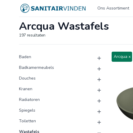
Logo sanitairvinden.nl
Ons Assortiment
Arcqua Wastafels
197
resultaten
Product categorieën
Producten
Arcqua x
Baden
Badkamermeubels
Douches
Kranen
Radiatoren
Spiegels
Toiletten
Wastafels