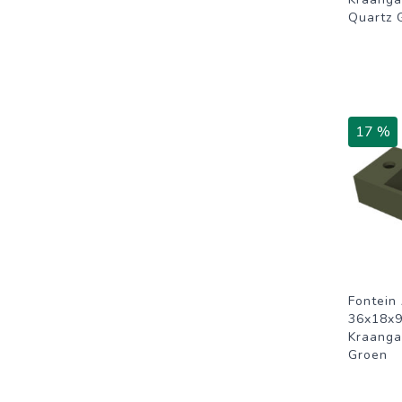
Quartz G
17 %
Fontein 
36x18x9
Kraanga
Groen