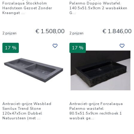
Forzalaqua Stockholm
Palermo Doppio Wastafel
Hardsteen Gezoet Zonder
140.5x51.5x9cm 2 wasbakken
Kraangat
...
G
...
€ 1.508,00
€ 1.846,00
2 prijzen
2 prijzen
17 %
17 %
Antraciet-grijze Wasblad
Antraciet-grijze Forzalaqua
Sanilux Trend Stone
Palermo wastafel
120x47x5cm Dubbel
80.5x51.5x9cm rechthoek 1
Natuursteen (met
...
wasbak ge
...