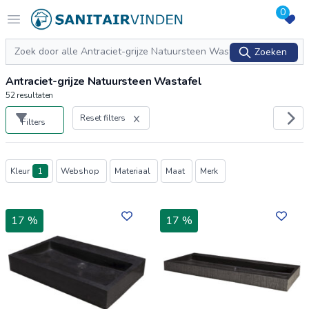
0
Logo sanitairvinden.nl
Open menu
Zoeken
Zoeken
Antraciet-grijze Natuursteen Wastafel
52
resultaten
Reset filters
Filters
Producten
Kleur
1
Webshop
Materiaal
Maat
Merk
17 %
17 %