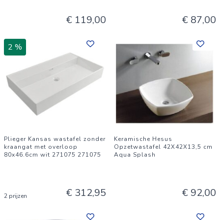
€ 119,00
€ 87,00
2 %
Plieger Kansas wastafel zonder
Keramische Hesus
kraangat met overloop
Opzetwastafel 42X42X13,5 cm
80x46.6cm wit 271075 271075
Aqua Splash
€ 312,95
€ 92,00
2 prijzen