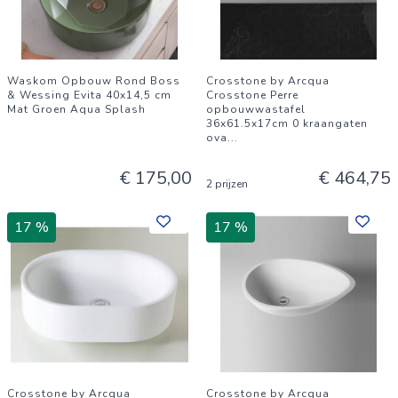
Waskom Opbouw Rond Boss
Crosstone by Arcqua
& Wessing Evita 40x14,5 cm
Crosstone Perre
Mat Groen Aqua Splash
opbouwwastafel
36x61.5x17cm 0 kraangaten
ova
...
€ 175,00
€ 464,75
2 prijzen
17 %
17 %
Crosstone by Arcqua
Crosstone by Arcqua