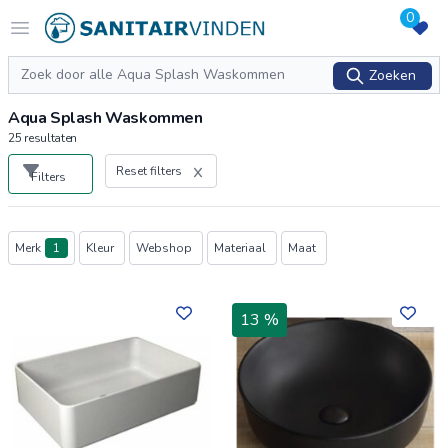
0
Logo sanitairvinden.nl
Open menu
Zoeken
Zoeken
Aqua Splash Waskommen
25
resultaten
Reset filters
Filters
Producten
Merk
1
Kleur
Webshop
Materiaal
Maat
13 %