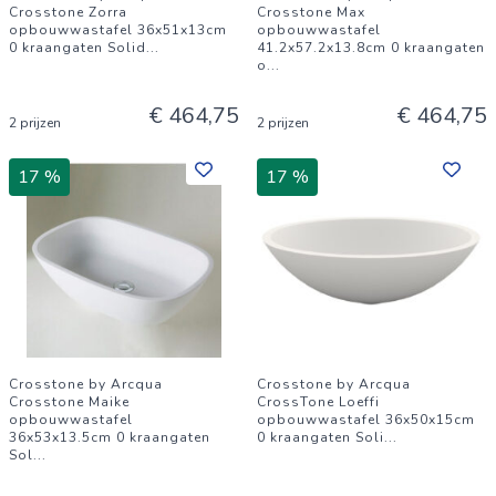
Crosstone Zorra
Crosstone Max
opbouwwastafel 36x51x13cm
opbouwwastafel
0 kraangaten Solid
...
41.2x57.2x13.8cm 0 kraangaten
o
...
€ 464,75
€ 464,75
2 prijzen
2 prijzen
17 %
17 %
Crosstone by Arcqua
Crosstone by Arcqua
Crosstone Maike
CrossTone Loeffi
opbouwwastafel
opbouwwastafel 36x50x15cm
36x53x13.5cm 0 kraangaten
0 kraangaten Soli
...
Sol
...