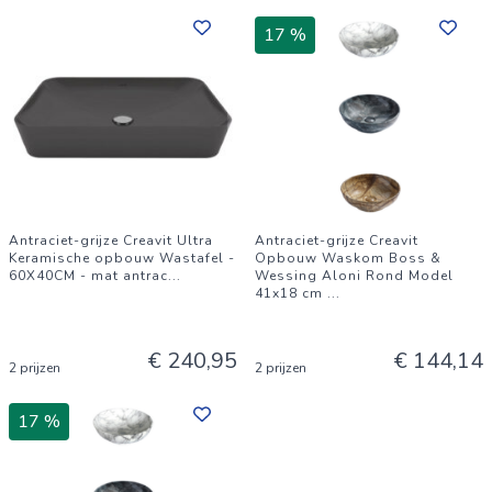
17 %
Antraciet-grijze Creavit Ultra
Antraciet-grijze Creavit
Keramische opbouw Wastafel -
Opbouw Waskom Boss &
60X40CM - mat antrac
...
Wessing Aloni Rond Model
41x18 cm
...
€ 240,95
€ 144,14
2 prijzen
2 prijzen
17 %