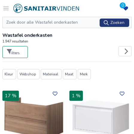
0
Logo sanitairvinden.nl
Open menu
Zoeken
Zoeken
Wastafel onderkasten
1.947
resultaten
Filters
Producten
Kleur
Webshop
Materiaal
Maat
Merk
17 %
1 %