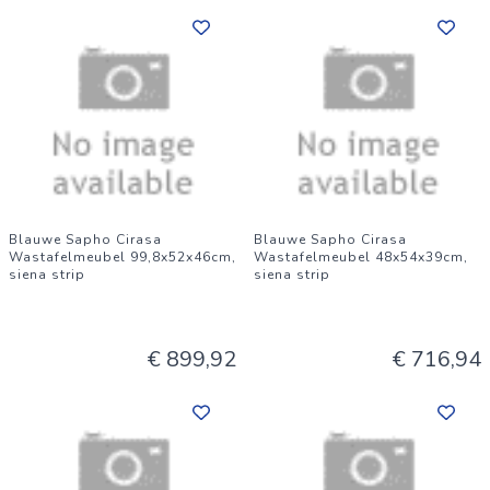
Blauwe Sapho Cirasa
Blauwe Sapho Cirasa
Wastafelmeubel 99,8x52x46cm,
Wastafelmeubel 48x54x39cm,
siena strip
siena strip
€ 899,92
€ 716,94