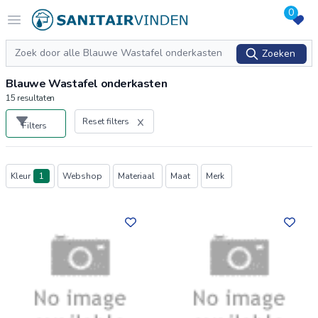
0
Logo sanitairvinden.nl
Open menu
Zoeken
Zoeken
Blauwe Wastafel onderkasten
15
resultaten
Reset filters
Filters
Producten
Kleur
1
Webshop
Materiaal
Maat
Merk