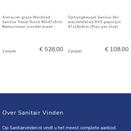
Antraciet-grijze Wasblad
Ophangbeugel Sanilux tbv
Sanilux Trend Stone 80x47x5cm
wastafelblad RVS gepolijst
Natuursteen (zonder kraan
...
47x18x4cm (Prijs per stuk)
€ 528,00
€ 108,00
2 prijzen
2 prijzen
Over Sanitair Vinden
Op Sanitairvinden.nl vindt u het meest complete aanbod