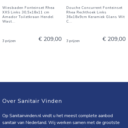
Wiesbaden Fonteinset Rhea
Douche Concurrent Fonteinset
XXS Links 30,5x18x11 cm
Rhea Rechthoek Links
Amador Toiletkraan Hendel
36x18x9cm Keramiek Glans Wit
Wast
...
C
...
€ 209,00
€ 209,00
3 prijzen
3 prijzen
Over Sanitair Vinden
Op Sanitairvinden.nl vindt u het meest complete aanbod
sanitair van Nederland. Wij werken samen met de grootste