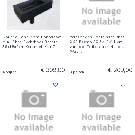
Douche Concurrent Fonteinset
Wiesbaden Fonteinset Rhea
Mini-Rhea Rechthoek Rechts
XXS Rechts 30,5x18x11 cm
36x18x9cm Keramiek Mat Z
...
Amador Toiletkraan Hendel
Was
...
€ 309,00
€ 209,00
4 prijzen
3 prijzen