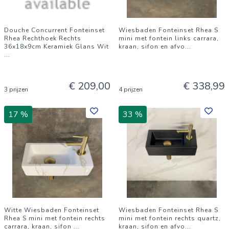
Douche Concurrent Fonteinset
Wiesbaden Fonteinset Rhea S
Rhea Rechthoek Rechts
mini met fontein links carrara,
36x18x9cm Keramiek Glans Wit
kraan, sifon en afvo
...
...
€ 209,00
€ 338,99
3 prijzen
4 prijzen
17 %
33 %
Witte Wiesbaden Fonteinset
Wiesbaden Fonteinset Rhea S
Rhea S mini met fontein rechts
mini met fontein rechts quartz,
carrara, kraan, sifon
...
kraan, sifon en afvo
...