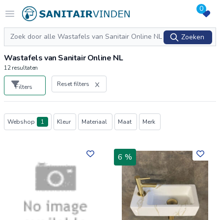
0
Logo sanitairvinden.nl
Open menu
Zoeken
Zoeken
Wastafels van Sanitair Online NL
12
resultaten
Reset filters
Filters
Producten
Webshop
1
Kleur
Materiaal
Maat
Merk
6 %