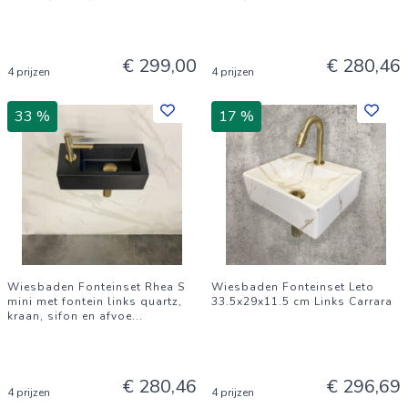
€ 299,00
€ 280,46
4 prijzen
4 prijzen
33 %
17 %
Wiesbaden Fonteinset Rhea S
Wiesbaden Fonteinset Leto
mini met fontein links quartz,
33.5x29x11.5 cm Links Carrara
kraan, sifon en afvoe
...
€ 280,46
€ 296,69
4 prijzen
4 prijzen